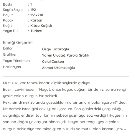
Baskı
:
1
Sayfa Sayısı
:
192
Boyut
:
135x210
Kapak
:
Karton
Kağıt
:
Kitap Kağıdı
Yayın Dili
:
Türkçe
Emeği Geçenler
Editör
:
Özge Tataroğlu
Grafiker
:
Yaren Uludağ;Parola Grafik
Yayın Yönetmeni
:
Celal Coşkun
Hazırlayan
:
Ahmet Üzümcüoğlu
Mutluluk, kar tanesi kadar küçük şeylerde gizliydi
Başını çevirmeden, "Hayat, önce kaybolduğum bir deniz, sonra rengi
yeşile çalan durgun bir nehirdi.
Peki, şimdi ne? Şu anda yaşadıklarıma bir anlam bulamıyorum!" dedi.
Ne demek istediğini çok iyi anlıyordum. Son günlerdeki yorgunluğu,
dalgınlığı, endişeli tavırlarının sebebi yazmaya söz verdiği hikâyesinin
sonuna doğru yaklaşıyor olmasıydı. Hayatının rengi, yeşile çalan
...
durgun nehir diye tanımladığı en huzurlu ve mutlu olan kısmını yen