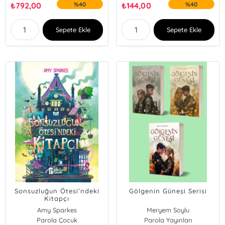
₺
792,00
%40
₺
144,00
%40
Sepete Ekle
Sepete Ekle
Sonsuzluğun Ötesi’ndeki
Gölgenin Güneşi Serisi
Kitapçı
Amy Sparkes
Meryem Soylu
Parola Çocuk
Parola Yayınları