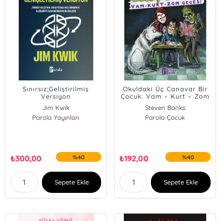
Sınırsız;Geliştirilmiş
Okuldaki Üç Canavar Bir
Versiyon
Çocuk: Vam – Kurt – Zom
Jim Kwik
Steven Banks
Parola Yayınları
Parola Çocuk
₺
300,00
%40
₺
192,00
%40
Sepete Ekle
Sepete Ekle