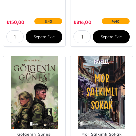
₺
150,00
%40
₺
816,00
%40
Sepete Ekle
Sepete Ekle
Gölgenin Güneşi
Mor Salkımlı Sokak