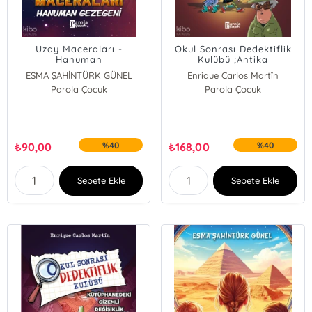
Uzay Maceraları -
Okul Sonrası Dedektiflik
Hanuman
Kulübü ;Antika
Gezegeni;Mısır’daki
Dükkanında Gizemli
ESMA ŞAHİNTÜRK GÜNEL
Enrique Carlos Martîn
Gizemler
Soygun
Parola Çocuk
Parola Çocuk
₺
90,00
%40
₺
168,00
%40
Sepete Ekle
Sepete Ekle