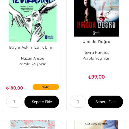
Umuda Doğru
Böyle Aşkın Izdırabını...
Nevra Karataş
Nazan Arısoy
Parola Yayınları
Öykü Odabaş
Parola Yayınları
99,00
₺
₺
180,00
%40
Sepete Ekle
Sepete Ekle