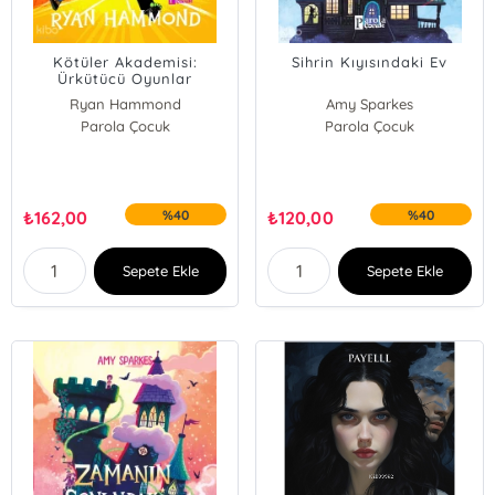
Kötüler Akademisi:
Sihrin Kıyısındaki Ev
Ürkütücü Oyunlar
Ryan Hammond
Amy Sparkes
Parola Çocuk
Parola Çocuk
₺
162,00
%40
₺
120,00
%40
Sepete Ekle
Sepete Ekle