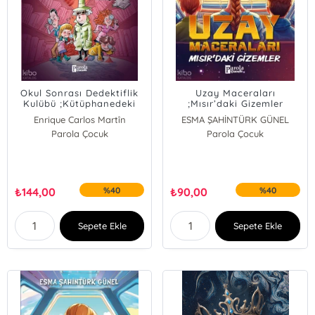
Okul Sonrası Dedektiflik
Uzay Maceraları
Kulübü ;Kütüphanedeki
;Mısır’daki Gizemler
Gizemli Değişiklik
Enrique Carlos Martîn
ESMA ŞAHİNTÜRK GÜNEL
Parola Çocuk
Parola Çocuk
₺
144,00
%40
₺
90,00
%40
Sepete Ekle
Sepete Ekle