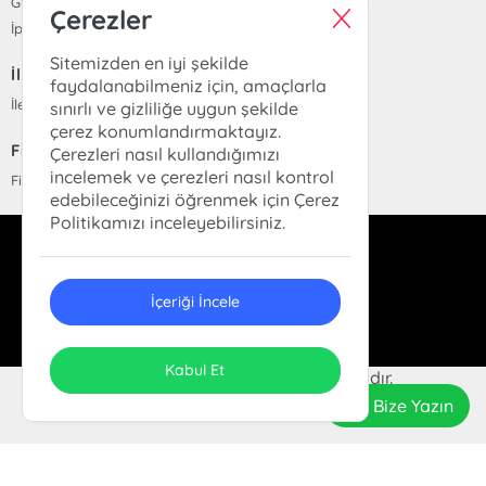
Gizlilik Sözleşmesi
Çerezler
İptal ve İade Koşulları
Sitemizden en iyi şekilde
İletişim
faydalanabilmeniz için, amaçlarla
İletişim
sınırlı ve gizliliğe uygun şekilde
çerez konumlandırmaktayız.
Fiyat Listesi
Çerezleri nasıl kullandığımızı
incelemek ve çerezleri nasıl kontrol
Fiyat Listesi
edebileceğinizi öğrenmek için Çerez
Politikamızı inceleyebilirsiniz.
info@parolakitap.com
05307061612
İçeriği İncele
Kabul Et
2024 Parola Kitap. Her hakkı saklıdır.
Bize Yazın
ONSO
Tasarım & Uygulama