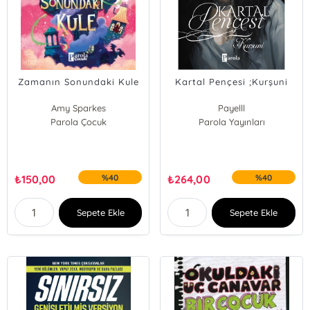
Zamanın Sonundaki Kule
Kartal Pençesi ;Kurşuni
Amy Sparkes
Payelll
Parola Çocuk
Parola Yayınları
₺
150,00
%40
₺
264,00
%40
Sepete Ekle
Sepete Ekle