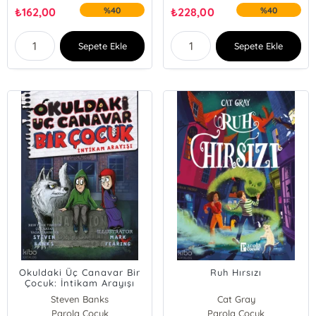
₺
162,00
%40
₺
228,00
%40
Sepete Ekle
Sepete Ekle
Okuldaki Üç Canavar Bir
Ruh Hırsızı
Çocuk: İntikam Arayışı
Steven Banks
Cat Gray
Parola Çocuk
Parola Çocuk