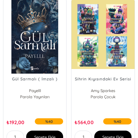
Gül Sarmalı ( İmzalı )
Sihrin Kıyısındaki Ev Serisi
Payelll
Amy Sparkes
Parola Yayınları
Parola Çocuk
₺
192,00
%40
₺
564,00
%40
Sepete Ekle
Sepete Ekle