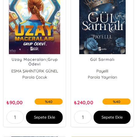
Uzay Maceraları;Grup
Gül Sarmalı
Ödevi
ESMA ŞAHİNTÜRK GÜNEL
Payelll
Parola Çocuk
Parola Yayınları
₺
90,00
%40
₺
240,00
%40
Sepete Ekle
Sepete Ekle