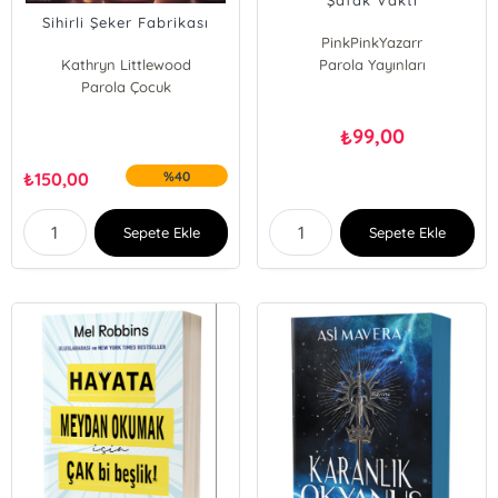
Şafak Vakti
Sihirli Şeker Fabrikası
PinkPinkYazarr
Kathryn Littlewood
Parola Yayınları
Parola Çocuk
99,00
₺
₺
150,00
%40
Sepete Ekle
Sepete Ekle