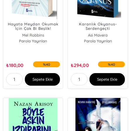
Hayata Meydan Okumak
Karanlık Okyanus-
İçin Çak Bi Beşlik!
Serdengeçti
Mel Robbins
Asi Mavera
Parola Yayınları
Parola Yayınları
₺
180,00
%40
₺
294,00
%40
Sepete Ekle
Sepete Ekle