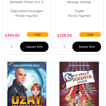
Şehadet Millet İçin 2
Akasya Sokağı
Tuğçe Aksal Karaoğlan
Payelll
Parola Yayınları
Parola Yayınları
₺
390,00
%40
₺
228,00
%40
Sepete Ekle
Sepete Ekle