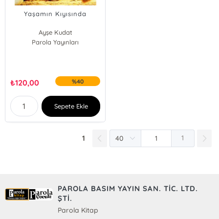
Yaşamın Kıyısında
Ayşe Kudat
Parola Yayınları
₺
120,00
%40
Sepete Ekle
1
1
PAROLA BASIM YAYIN SAN. TİC. LTD.
ŞTİ.
Parola Kitap