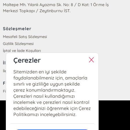
Maltepe Mh. Yılanlı Ayazma Sk. No: 8 / D Kat: 1 Örme İş
Merkezi Topkapı / Zeytinburnu İST.
Sözleşmeler
Mesafeli Satış Sözleşmesi
Gizlilik Sözleşmesi
İptal ve İade Koşulları
Çerezler
İletişim
İletişim
Sitemizden en iyi şekilde
faydalanabilmeniz için, amaçlarla
Fiyat Listesi
sınırlı ve gizliliğe uygun şekilde
çerez konumlandırmaktayız.
Fiyat Listesi
Çerezleri nasıl kullandığımızı
incelemek ve çerezleri nasıl kontrol
edebileceğinizi öğrenmek için Çerez
info@parolakitap.com
Politikamızı inceleyebilirsiniz.
05307061612