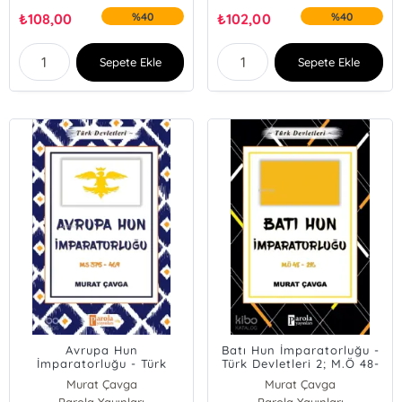
₺
108,00
%40
₺
102,00
%40
Sepete Ekle
Sepete Ekle
Avrupa Hun
Batı Hun İmparatorluğu -
İmparatorluğu - Türk
Türk Devletleri 2; M.Ö 48-
Devletleri 3; M.S 375-469
216
Murat Çavga
Murat Çavga