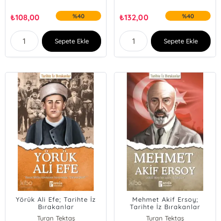
₺
108,00
%40
₺
132,00
%40
Sepete Ekle
Sepete Ekle
Yörük Ali Efe; Tarihte İz
Mehmet Akif Ersoy;
Bırakanlar
Tarihte İz Bırakanlar
Turan Tektaş
Turan Tektaş