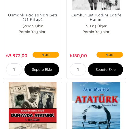
Osmanlı Padişahları Seti
Cumhuriyet Kadını Latife
(31 Kitap)
Hanım
Şaban Çibir
S. Eriş Ülger
Parola Yayınları
Parola Yayınları
₺
3.372,00
%40
₺
180,00
%40
Sepete Ekle
Sepete Ekle