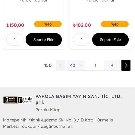
Parola Yayınları
Parola Yayınları
₺
150,00
%40
₺
102,00
%40
Sepete Ekle
Sepete Ekle
150
4
PAROLA BASIM YAYIN SAN. TİC. LTD.
ŞTİ.
Parola Kitap
Maltepe Mh. Yılanlı Ayazma Sk. No: 8 / D Kat: 1 Örme İş
Merkezi Topkapı / Zeytinburnu İST.