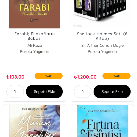
Farabi; Filozofların
Sherlock Holmes Seti (8
Babası
Kitap)
Ali Kuzu
Sir Arthur Conan Doyle
Parola Yayınları
Parola Yayınları
₺
108,00
%40
₺
1.200,00
%40
Sepete Ekle
Sepete Ekle