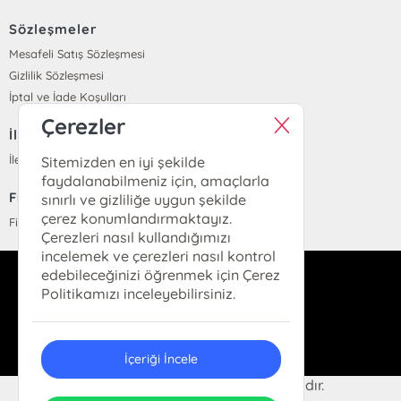
Sözleşmeler
Mesafeli Satış Sözleşmesi
Gizlilik Sözleşmesi
İptal ve İade Koşulları
Çerezler
İletişim
İletişim
Sitemizden en iyi şekilde
faydalanabilmeniz için, amaçlarla
Fiyat Listesi
sınırlı ve gizliliğe uygun şekilde
çerez konumlandırmaktayız.
Fiyat Listesi
Çerezleri nasıl kullandığımızı
incelemek ve çerezleri nasıl kontrol
edebileceğinizi öğrenmek için Çerez
info@parolakitap.com
Politikamızı inceleyebilirsiniz.
05307061612
İçeriği İncele
2024 Parola Kitap. Her hakkı saklıdır.