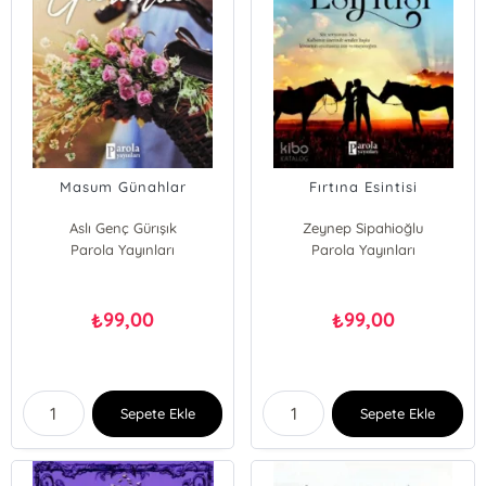
Masum Günahlar
Fırtına Esintisi
Aslı Genç Gürışık
Zeynep Sipahioğlu
Parola Yayınları
Parola Yayınları
99,00
99,00
₺
₺
Sepete Ekle
Sepete Ekle