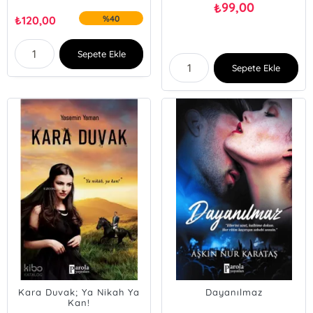
99,00
₺
₺
120,00
%40
Sepete Ekle
Sepete Ekle
Kara Duvak; Ya Nikah Ya
Dayanılmaz
Kan!