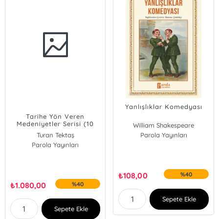
Yanlışlıklar Komedyası
Tarihe Yön Veren
Medeniyetler Serisi (10
William Shakespeare
Kitap)
Turan Tektaş
Parola Yayınları
Parola Yayınları
₺
108,00
%40
₺
1.080,00
%40
Sepete Ekle
Sepete Ekle