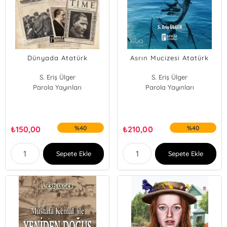
Dünyada Atatürk
Asrın Mucizesi Atatürk
S. Eriş Ülger
S. Eriş Ülger
Parola Yayınları
Parola Yayınları
₺
150,00
%40
₺
210,00
%40
Sepete Ekle
Sepete Ekle