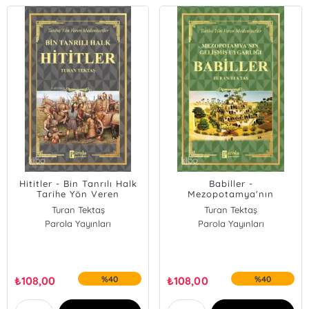
Hititler - Bin Tanrılı Halk
Babiller -
Tarihe Yön Veren
Mezopotamya'nın
Medeniyetler
Gelişmiş Uygarlığı Tarihe
Turan Tektaş
Turan Tektaş
Yön Veren Medeniyetler
Parola Yayınları
Parola Yayınları
₺
108,00
%40
₺
108,00
%40