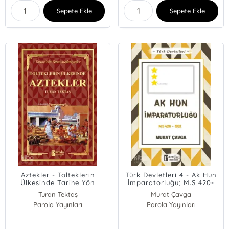
Sepete Ekle
Sepete Ekle
Aztekler - Tolteklerin
Türk Devletleri 4 - Ak Hun
Ülkesinde Tarihe Yön
İmparatorluğu; M.S 420-
Veren Medeniyetler
552
Turan Tektaş
Murat Çavga
Parola Yayınları
Parola Yayınları