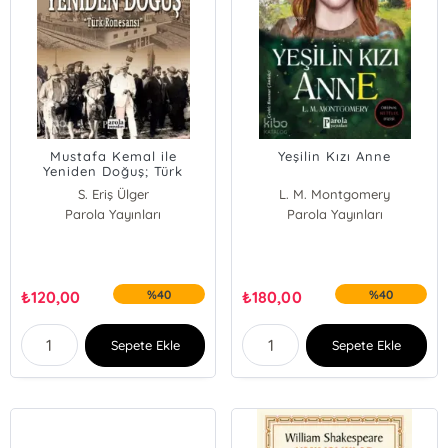
Mustafa Kemal ile
Yeşilin Kızı Anne
Yeniden Doğuş; Türk
Rönesansı
S. Eriş Ülger
L. M. Montgomery
Parola Yayınları
Parola Yayınları
₺
120,00
%40
₺
180,00
%40
Sepete Ekle
Sepete Ekle