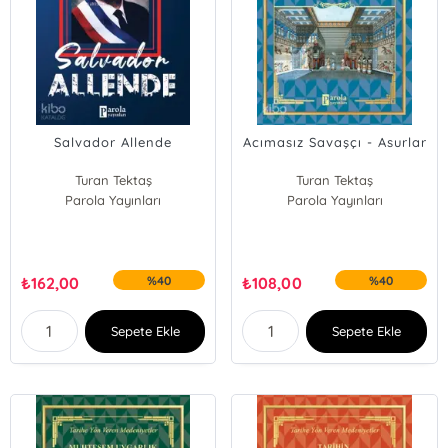
Salvador Allende
Acımasız Savaşçı - Asurlar
Turan Tektaş
Turan Tektaş
Parola Yayınları
Parola Yayınları
₺
162,00
%40
₺
108,00
%40
Sepete Ekle
Sepete Ekle