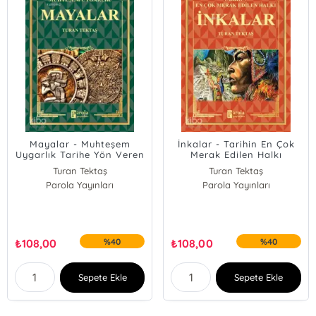
Mayalar - Muhteşem
İnkalar - Tarihin En Çok
Uygarlık Tarihe Yön Veren
Merak Edilen Halkı
Medeniyetler
Turan Tektaş
Turan Tektaş
Parola Yayınları
Parola Yayınları
₺
108,00
%40
₺
108,00
%40
Sepete Ekle
Sepete Ekle