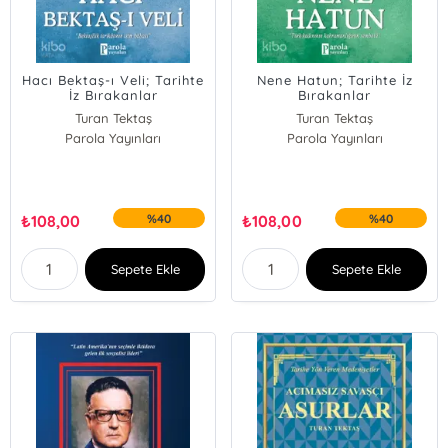
Hacı Bektaş-ı Veli; Tarihte
Nene Hatun; Tarihte İz
İz Bırakanlar
Bırakanlar
Turan Tektaş
Turan Tektaş
Parola Yayınları
Parola Yayınları
₺
108,00
%40
₺
108,00
%40
Sepete Ekle
Sepete Ekle