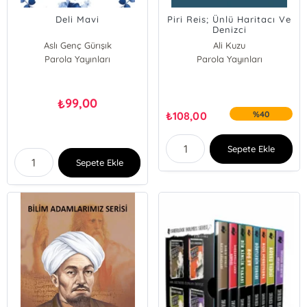
Deli Mavi
Piri Reis; Ünlü Haritacı Ve
Denizci
Aslı Genç Gürışık
Ali Kuzu
Parola Yayınları
Parola Yayınları
99,00
₺
₺
108,00
%40
Sepete Ekle
Sepete Ekle