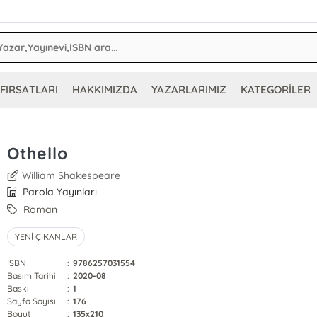
FIRSATLARI
HAKKIMIZDA
YAZARLARIMIZ
KATEGORİLER
Othello
William Shakespeare
Parola Yayınları
Roman
YENİ ÇIKANLAR
ISBN
:
9786257031554
Basım Tarihi
:
2020-08
Baskı
:
1
Sayfa Sayısı
:
176
Boyut
:
135x210