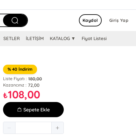
Kaydol
Giriş Yap
SETLER
İLETİŞİM
KATALOG ▼
Fiyat Listesi
% 40 İndirim
180,00
Liste Fiyatı :
72,00
Kazancınız :
108,00
₺
Sepete Ekle