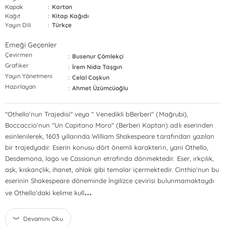
Kapak
:
Karton
Kağıt
:
Kitap Kağıdı
Yayın Dili
:
Türkçe
Emeği Geçenler
Çevirmen
:
Busenur Çömlekçi
Grafiker
:
İrem Nida Taşgın
Yayın Yönetmeni
:
Celal Coşkun
Hazırlayan
:
Ahmet Üzümcüoğlu
"Othello'nun Trajedisi" veya " Venedikli bBerberi" (Mağrubi),
Boccaccio'nun "Un Capitano Moro" (Berberi Kaptan) adlı eserinden
esinlenilerek, 1603 yıllarında William Shakespeare tarafından yazılan
bir trajedyadır. Eserin konusu dört önemli karakterin, yani Othello,
Desdemona, lago ve Cassionun etrafında dönmektedir. Eser, ırkçılık,
aşk, kıskançlık, ihanet, ahlak gibi temalar içermektedir. Cinthio'nun bu
eserinin Shakespeare döneminde İngilizce çevirisi bulunmamaktaydı
...
ve Othello'daki kelime kull
Devamını Oku