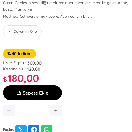
Green Gables'ın sessizliğine bir mektubun karıştırılması ile gelen Anne,
başta Marilla ve
...
Matthew Cuthbert olmak üzere, Avonlea için bir
Devamını Oku
% 40 İndirim
300,00
Liste Fiyatı :
120,00
Kazancınız :
180,00
₺
Sepete Ekle
Paylaş