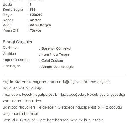
Baskı
:
1
Sayfa Sayısı
:
336
Boyut
:
135x210
Kapak
:
Karton
Kağıt
:
Kitap Kağıdı
Yayın Dili
:
Türkçe
Emeği Geçenler
Çevirmen
:
Busenur Çömlekçi
Grafiker
:
İrem Nida Taşgın
Yayın Yönetmeni
:
Celal Coşkun
Hazırlayan
:
Ahmet Üzümcüoğlu
Yeşilin Kızı Anne, hayatın ona sunduğu iyi ve kötü her şey için
hayallerinde bir dünya
inşa eden, küçük hayalperest bir kız çocuğudur. Küçük yaşta yaşadığı
zorlukların üstesinden
yalnızca "hayalleri" ile gelebilir. O sadece hayalperest bir kız çocuğu
değil adeta bir neşe
ikonudur. Gittiği her yere beraberinde neşe ve huzur taşır.,