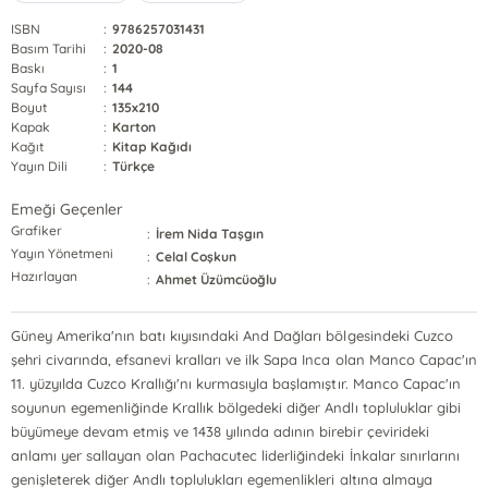
ISBN
:
9786257031431
Basım Tarihi
:
2020-08
Baskı
:
1
Sayfa Sayısı
:
144
Boyut
:
135x210
Kapak
:
Karton
Kağıt
:
Kitap Kağıdı
Yayın Dili
:
Türkçe
Emeği Geçenler
Grafiker
:
İrem Nida Taşgın
Yayın Yönetmeni
:
Celal Coşkun
Hazırlayan
:
Ahmet Üzümcüoğlu
Güney Amerika'nın batı kıyısındaki And Dağları bölgesindeki Cuzco
şehri civarında, efsanevi kralları ve ilk Sapa Inca olan Manco Capac'ın
11. yüzyılda Cuzco Krallığı'nı kurmasıyla başlamıştır. Manco Capac'ın
soyunun egemenliğinde Krallık bölgedeki diğer Andlı topluluklar gibi
büyümeye devam etmiş ve 1438 yılında adının birebir çevirideki
anlamı yer sallayan olan Pachacutec liderliğindeki İnkalar sınırlarını
genişleterek diğer Andlı toplulukları egemenlikleri altına almaya