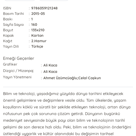
ISBN
:
9786059121248
Basım Tarihi
:
2015-05
Baskı
:
1
Sayfa Sayısı
:
160
Boyut
:
135x210
Kapak
:
Karton
Kağıt
:
2.Hamur
Yayın Dili
:
Türkçe
Emeği Geçenler
Grafiker
:
Ali Koca
Dizgici / Mizanpaj
:
Ali Koca
Yayın Yönetmeni
:
Ahmet Üzümcüoğlu;Celal Coşkun
Bilim ve teknoloji, yaşadığımız yüzyılda dünya tarihini etkileyecek
önemli gelişimlere ve değişimlere vesile oldu. Tüm ülkelerde, yaşam
koşullarını köklü ve süratli bir şekilde etkileyen teknoloji, artan dünya
nüfusunun pek çok sorununa çözüm getirdi. Dünyanın bugünkü
medeniyet seviyesinde büyük payı olan bilim ve teknolojinin tarihî
gelişimi de son derece hızlı oldu. Peki, bilim ve teknolojinin önderliğini
üstlendiği uygarlık ve kültür alanındaki bu değişimin tarihsel