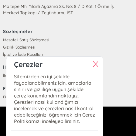
Maltepe Mh. Yılanlı Ayazma Sk. No: 8 / D Kat: 1 Örme İş
Merkezi Topkapı / Zeytinburnu İST.
Sözleşmeler
Mesafeli Satış Sözleşmesi
Gizlilik Sözleşmesi
İptal ve İade Koşulları
Çerezler
İletişim
İletişim
Sitemizden en iyi şekilde
faydalanabilmeniz için, amaçlarla
Fiyat Listesi
sınırlı ve gizliliğe uygun şekilde
çerez konumlandırmaktayız.
Fiyat Listesi
Çerezleri nasıl kullandığımızı
incelemek ve çerezleri nasıl kontrol
edebileceğinizi öğrenmek için Çerez
info@parolakitap.com
Politikamızı inceleyebilirsiniz.
05307061612