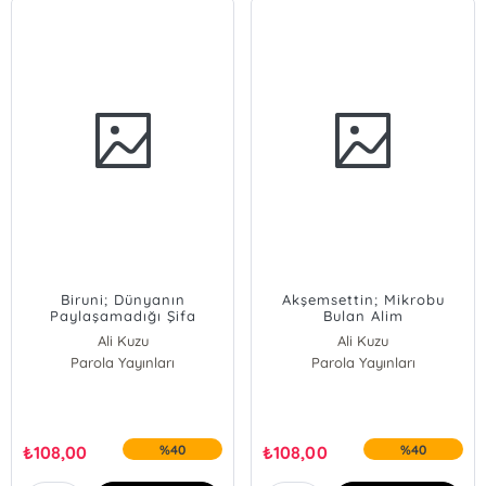
Biruni; Dünyanın
Akşemsettin; Mikrobu
Paylaşamadığı Şifa
Bulan Alim
Uzmanı İlim Adamı
Ali Kuzu
Ali Kuzu
Parola Yayınları
Parola Yayınları
₺
108,00
%40
₺
108,00
%40