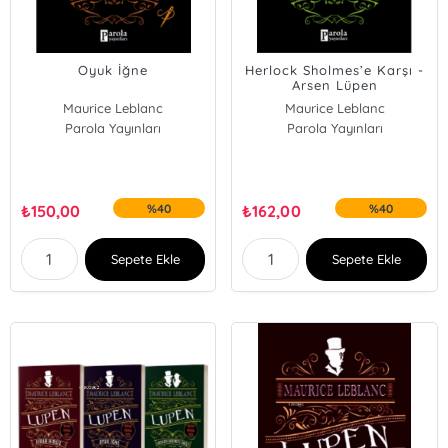
Oyuk İğne
Herlock Sholmes’e Karşı -
Arsen Lüpen
Maurice Leblanc
Maurice Leblanc
Parola Yayınları
Parola Yayınları
₺
150,00
%40
₺
162,00
%40
Sepete Ekle
Sepete Ekle