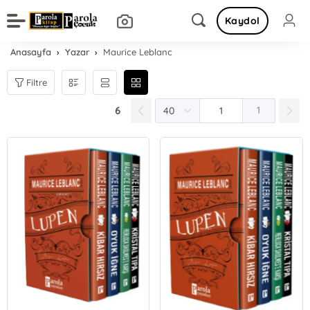
Kaydol
Anasayfa
Yazar
Maurice Leblanc
Filtre
6
1