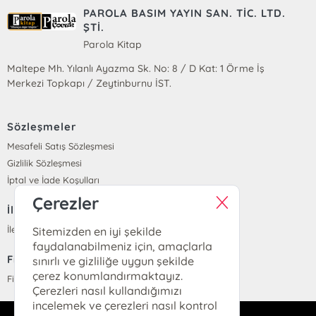
PAROLA BASIM YAYIN SAN. TİC. LTD.
ŞTİ.
Parola Kitap
Maltepe Mh. Yılanlı Ayazma Sk. No: 8 / D Kat: 1 Örme İş
Merkezi Topkapı / Zeytinburnu İST.
Sözleşmeler
Mesafeli Satış Sözleşmesi
Gizlilik Sözleşmesi
İptal ve İade Koşulları
Çerezler
İletişim
İletişim
Sitemizden en iyi şekilde
faydalanabilmeniz için, amaçlarla
Fiyat Listesi
sınırlı ve gizliliğe uygun şekilde
çerez konumlandırmaktayız.
Fiyat Listesi
Çerezleri nasıl kullandığımızı
incelemek ve çerezleri nasıl kontrol