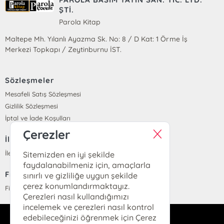
ŞTİ.
Parola Kitap
Maltepe Mh. Yılanlı Ayazma Sk. No: 8 / D Kat: 1 Örme İş
Merkezi Topkapı / Zeytinburnu İST.
Sözleşmeler
Mesafeli Satış Sözleşmesi
Gizlilik Sözleşmesi
İptal ve İade Koşulları
Çerezler
İletişim
İletişim
Sitemizden en iyi şekilde
faydalanabilmeniz için, amaçlarla
Fiyat Listesi
sınırlı ve gizliliğe uygun şekilde
çerez konumlandırmaktayız.
Fiyat Listesi
Çerezleri nasıl kullandığımızı
incelemek ve çerezleri nasıl kontrol
edebileceğinizi öğrenmek için Çerez
info@parolakitap.com