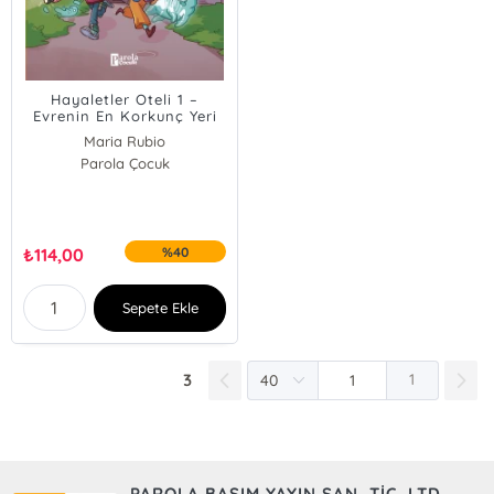
Hayaletler Oteli 1 –
Evrenin En Korkunç Yeri
Maria Rubio
Parola Çocuk
₺
114,00
%40
Sepete Ekle
3
1
PAROLA BASIM YAYIN SAN. TİC. LTD.