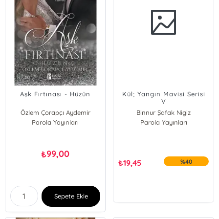
Aşk Fırtınası - Hüzün
Kül; Yangın Mavisi Serisi
V
Özlem Çorapçı Aydemir
Binnur Şafak Nigiz
Parola Yayınları
Parola Yayınları
99,00
₺
₺
19,45
%40
Sepete Ekle