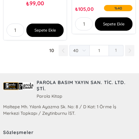
99,00
₺
₺
105,00
%40
Sepete Ekle
Sepete Ekle
10
1
PAROLA BASIM YAYIN SAN. TİC. LTD.
ŞTİ.
Parola Kitap
Maltepe Mh. Yılanlı Ayazma Sk. No: 8 / D Kat: 1 Örme İş
Merkezi Topkapı / Zeytinburnu İST.
Sözleşmeler