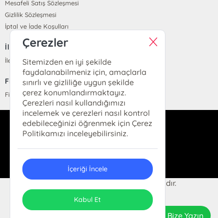
Mesafeli Satış Sözleşmesi
Gizlilik Sözleşmesi
İptal ve İade Koşulları
Çerezler
İletişim
İletişim
Sitemizden en iyi şekilde
faydalanabilmeniz için, amaçlarla
Fiyat Listesi
sınırlı ve gizliliğe uygun şekilde
çerez konumlandırmaktayız.
Fiyat Listesi
Çerezleri nasıl kullandığımızı
incelemek ve çerezleri nasıl kontrol
edebileceğinizi öğrenmek için Çerez
info@parolakitap.com
Politikamızı inceleyebilirsiniz.
05307061612
İçeriği İncele
2024 Parola Kitap. Her hakkı saklıdır.
ONSO
Tasarım & Uygulama
Kabul Et
Bize Yazın