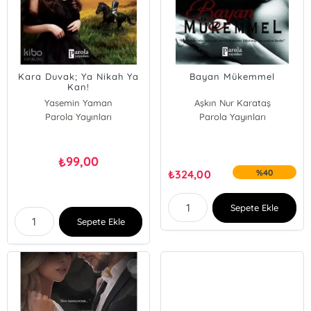
Kara Duvak; Ya Nikah Ya
Bayan Mükemmel
Kan!
Yasemin Yaman
Aşkın Nur Karataş
Parola Yayınları
Parola Yayınları
99,00
₺
₺
324,00
%40
Sepete Ekle
Sepete Ekle