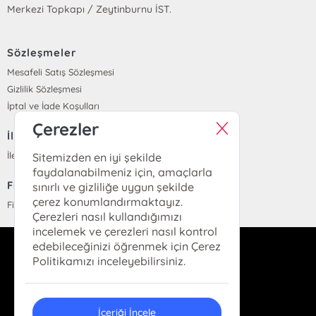
Merkezi Topkapı / Zeytinburnu İST.
Sözleşmeler
Mesafeli Satış Sözleşmesi
Gizlilik Sözleşmesi
İptal ve İade Koşulları
Çerezler
İletişim
İletişim
Sitemizden en iyi şekilde
faydalanabilmeniz için, amaçlarla
Fiyat Listesi
sınırlı ve gizliliğe uygun şekilde
çerez konumlandırmaktayız.
Fiyat Listesi
Çerezleri nasıl kullandığımızı
incelemek ve çerezleri nasıl kontrol
edebileceğinizi öğrenmek için Çerez
info@parolakitap.com
Politikamızı inceleyebilirsiniz.
05307061612
İçeriği İncele