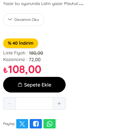
...
Yazar bu oyununda Latin yazar Plautus'
Devamını Oku
% 40 İndirim
180,00
Liste Fiyatı :
72,00
Kazancınız :
108,00
₺
Sepete Ekle
Paylaş