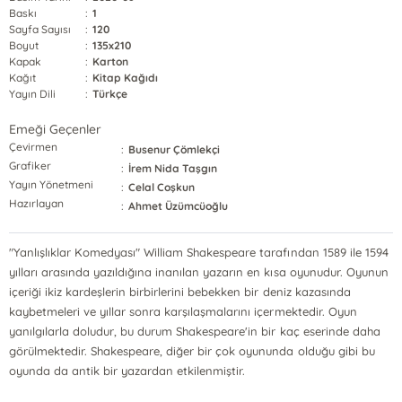
Baskı
:
1
Sayfa Sayısı
:
120
Boyut
:
135x210
Kapak
:
Karton
Kağıt
:
Kitap Kağıdı
Yayın Dili
:
Türkçe
Emeği Geçenler
Çevirmen
:
Busenur Çömlekçi
Grafiker
:
İrem Nida Taşgın
Yayın Yönetmeni
:
Celal Coşkun
Hazırlayan
:
Ahmet Üzümcüoğlu
"Yanlışlıklar Komedyası" William Shakespeare tarafından 1589 ile 1594
yılları arasında yazıldığına inanılan yazarın en kısa oyunudur. Oyunun
içeriği ikiz kardeşlerin birbirlerini bebekken bir deniz kazasında
kaybetmeleri ve yıllar sonra karşılaşmalarını içermektedir. Oyun
yanılgılarla doludur, bu durum Shakespeare'in bir kaç eserinde daha
görülmektedir. Shakespeare, diğer bir çok oyununda olduğu gibi bu
oyunda da antik bir yazardan etkilenmiştir.