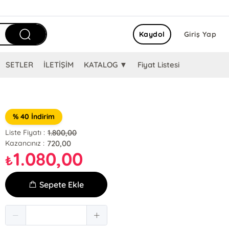
Kaydol
Giriş Yap
SETLER
İLETİŞİM
KATALOG ▼
Fiyat Listesi
% 40 İndirim
1.800,00
Liste Fiyatı :
720,00
Kazancınız :
1.080,00
₺
Sepete Ekle