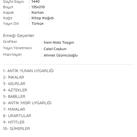
Sayfa Sayısı
:
1440
Boyut
:
135x210
Kapak
:
Karton
Kağıt
:
Kitap Kağıdı
Yayın Dili
:
Türkçe
Emeği Geçenler
Grafiker
:
İrem Nida Taşgın
Yayın Yönetmeni
:
Celal Coşkun
Hazırlayan
:
Ahmet Üzümcüoğlu
1- ANTİK YUNAN UYGARLIĞI
2- İNKALAR
3- ASURLAR
4- AZTEKLER
5- BABİLLER
6- ANTİK MISIR UYGARLIĞI
7- MAYALAR
8- URARTULAR
9- HİTİTLER
10- SÜMERLER