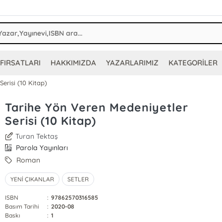
FIRSATLARI
HAKKIMIZDA
YAZARLARIMIZ
KATEGORİLER
erisi (10 Kitap)
Tarihe Yön Veren Medeniyetler
Serisi (10 Kitap)
Turan Tektaş
Parola Yayınları
Roman
YENİ ÇIKANLAR
SETLER
ISBN
:
97862570316585
Basım Tarihi
:
2020-08
Baskı
:
1