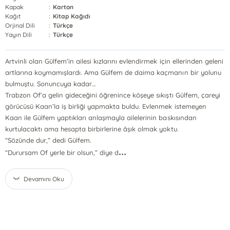
Kapak
:
Karton
Kağıt
:
Kitap Kağıdı
Orjinal Dili
:
Türkçe
Yayın Dili
:
Türkçe
Artvinli olan Gülfem’in ailesi kızlarını evlendirmek için ellerinden geleni
artlarına koymamışlardı. Ama Gülfem de daima kaçmanın bir yolunu
bulmuştu. Sonuncuya kadar…
Trabzon Of’a gelin gideceğini öğrenince köşeye sıkıştı Gülfem, çareyi
görücüsü Kaan’la iş birliği yapmakta buldu. Evlenmek istemeyen
Kaan ile Gülfem yaptıkları anlaşmayla ailelerinin baskısından
kurtulacaktı ama hesapta birbirlerine âşık olmak yoktu.
“Sözünde dur,” dedi Gülfem.
...
“Durursam Of yerle bir olsun,” diye d
Devamını Oku