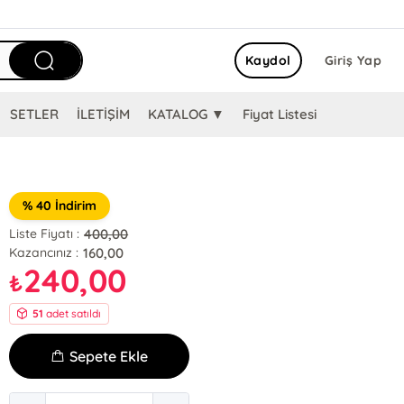
Kaydol
Giriş Yap
SETLER
İLETİŞİM
KATALOG ▼
Fiyat Listesi
% 40 İndirim
400,00
Liste Fiyatı :
160,00
Kazancınız :
240,00
₺
51
adet satıldı
Sepete Ekle