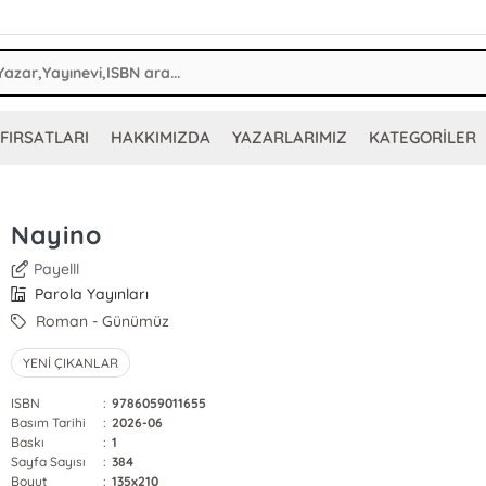
FIRSATLARI
HAKKIMIZDA
YAZARLARIMIZ
KATEGORİLER
Nayino
Payelll
Parola Yayınları
Roman - Günümüz
YENİ ÇIKANLAR
ISBN
:
9786059011655
Basım Tarihi
:
2026-06
Baskı
:
1
Sayfa Sayısı
:
384
Boyut
:
135x210