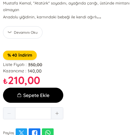
Mustafa Kemal, "Atatürk" soyadını, ayağında çarığı, üstünde mintanı
olmayan
...
Anadolu yiğidinin, karnındaki bebeği ile kendi ağırlı
Devamını Oku
% 40 İndirim
350,00
Liste Fiyatı :
140,00
Kazancınız :
210,00
₺
Sepete Ekle
Paylaş