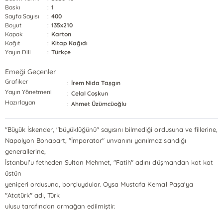
Baskı
:
1
Sayfa Sayısı
:
400
Boyut
:
135x210
Kapak
:
Karton
Kağıt
:
Kitap Kağıdı
Yayın Dili
:
Türkçe
Emeği Geçenler
Grafiker
:
İrem Nida Taşgın
Yayın Yönetmeni
:
Celal Coşkun
Hazırlayan
:
Ahmet Üzümcüoğlu
"Büyük İskender, "büyüklüğünü" sayısını bilmediği ordusuna ve fillerine,
Napolyon Bonapart, "İmparator" unvanını yanılmaz sandığı
generallerine,
İstanbul'u fetheden Sultan Mehmet, "Fatih" adını düşmandan kat kat
üstün
yeniçeri ordusuna, borçluydular. Oysa Mustafa Kemal Paşa'ya
"Atatürk" adı, Türk
ulusu tarafından armağan edilmiştir.