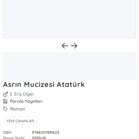
Asrın Mucizesi Atatürk
S. Eriş Ülger
Parola Yayınları
Roman
YENİ ÇIKANLAR
ISBN
:
9786257031622
Basım Tarihi
:
2020-10