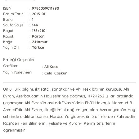
ISBN
:
9786059011990
Basım Tarihi
:
2015-01
Baskı
:
1
Sayfa Sayısı
:
144
Boyut
:
135x210
Kapak
:
Karton
Kağıt
:
2.Hamur
Yayın Dili
:
Türkçe
Emeği Geçenler
Grafiker
:
Ali Koca
Yayın Yönetmeni
:
Celal Coşkun
Ünlü Türk bilgini, iktisatçı, sanatkar ve Ahi Teşkilatı'nın kurucusu Ahi
Evran, Azerbaycan'ın Hoy şehrinde doğmuş, 1172-1262 yılları arasında
yaşamıştır. Ahi Evren'in asıl adı "Nasirüddin Ebü'l Hakayık Mahmud B.
Ahmed"dir. Ahi Evran, ilk eğitimini doğum yeri olan Azerbaycan'ın Hoy
şehrinde aldıktan sonra, Horasan'a giderek ünlü alimlerden Fahreddin
Razi'den Fen Bilimlerini, Felsefe ve Kuran-ı Kerim tefsirlerini
öğrenmiştir.