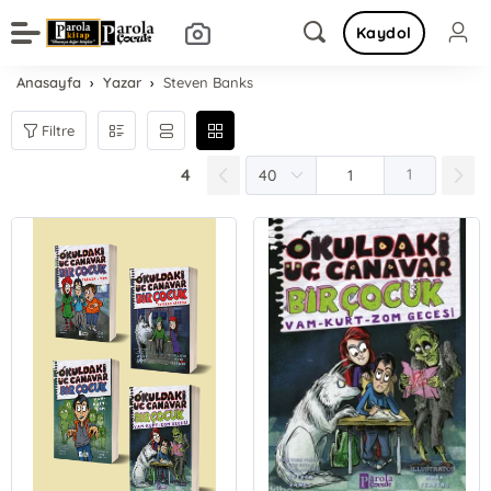
Kaydol
Anasayfa
Yazar
Steven Banks
Filtre
4
1