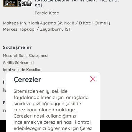
ŞTİ.
Parola Kitap
Maltepe Mh. Yılanlı Ayazma Sk. No: 8 / D Kat: 1 Örme İş
Merkezi Topkapı / Zeytinburnu İST.
Sözleşmeler
Mesafeli Satış Sözleşmesi
Gizlilik Sözleşmesi
İptal ve İade Koşulları
Çerezler
İletişim
İletişim
Sitemizden en iyi şekilde
faydalanabilmeniz için, amaçlarla
Fiyat Listesi
sınırlı ve gizliliğe uygun şekilde
çerez konumlandırmaktayız.
Fiyat Listesi
Çerezleri nasıl kullandığımızı
incelemek ve çerezleri nasıl kontrol
edebileceğinizi öğrenmek için Çerez
info@parolakitap.com