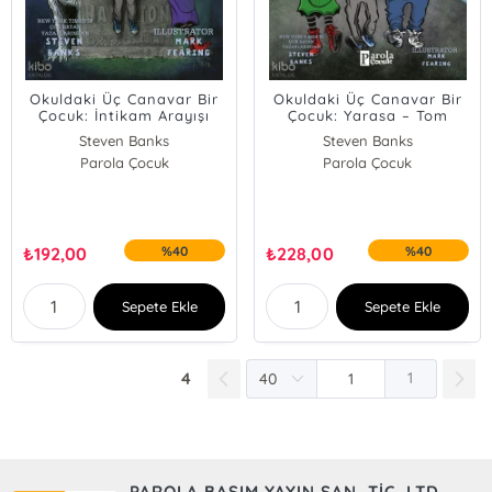
Okuldaki Üç Canavar Bir
Okuldaki Üç Canavar Bir
Çocuk: İntikam Arayışı
Çocuk: Yarasa – Tom
Steven Banks
Steven Banks
Parola Çocuk
Parola Çocuk
₺
192,00
%40
₺
228,00
%40
Sepete Ekle
Sepete Ekle
4
1
PAROLA BASIM YAYIN SAN. TİC. LTD.