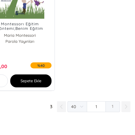
Montessorı Eğitim
öntemi;Benim Eğitim
temim & Anne ve Çocuk
Maria Montessori
Parola Yayınları
,00
%40
Sepete Ekle
3
1