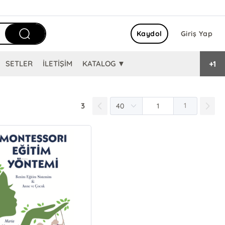
Kaydol
Giriş Yap
+1
SETLER
İLETİŞİM
KATALOG ▼
3
1