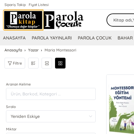
Sipariş Takip
Fiyat Listesi
ANASAYFA
PAROLA YAYINLARI
PAROLA ÇOCUK
BAHAR 
Anasayfa
Yazar
Maria Montessori
Filtre
Aranan Kelime
Sırala
Miktar