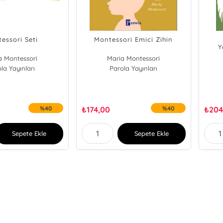
essori Seti
Montessori Emici Zihin
Y
Sis
a Montessori
Maria Montessori
la Yayınları
Parola Yayınları
%40
₺
174,00
%40
₺
204
Sepete Ekle
Sepete Ekle