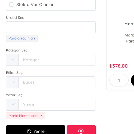
Stokta Var Olanlar
Üretici Seç
Mont
Mari
Parola Yayınları
Paro
Kategori Seç
₺
378,00
Etiket Seç
Yazar Seç
Maria Montessori
Yenile