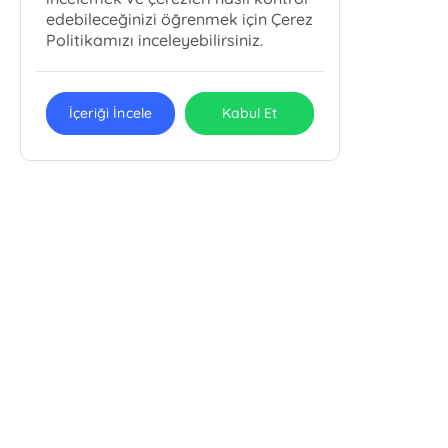
edebileceğinizi öğrenmek için Çerez
Politikamızı inceleyebilirsiniz.
İçeriği İncele
Kabul Et
PAROLA BASIM YAYIN SAN. TİC. LTD.
ŞTİ.
Parola Kitap