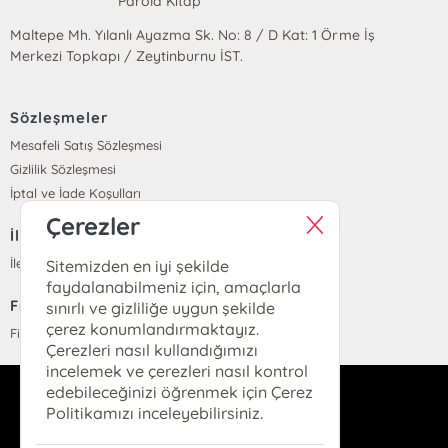
Parola Kitap
Maltepe Mh. Yılanlı Ayazma Sk. No: 8 / D Kat: 1 Örme İş
Merkezi Topkapı / Zeytinburnu İST.
Sözleşmeler
Mesafeli Satış Sözleşmesi
Gizlilik Sözleşmesi
İptal ve İade Koşulları
Çerezler
İletişim
İletişim
Sitemizden en iyi şekilde
faydalanabilmeniz için, amaçlarla
Fiyat Listesi
sınırlı ve gizliliğe uygun şekilde
çerez konumlandırmaktayız.
Fiyat Listesi
Çerezleri nasıl kullandığımızı
incelemek ve çerezleri nasıl kontrol
edebileceğinizi öğrenmek için Çerez
info@parolakitap.com
Politikamızı inceleyebilirsiniz.
05307061612