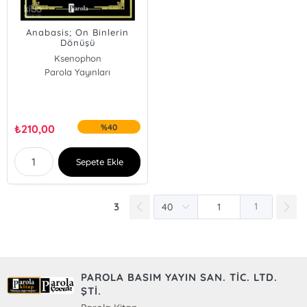
Anabasis; On Binlerin
Dönüşü
Ksenophon
Parola Yayınları
₺
210,00
%40
Sepete Ekle
3
1
PAROLA BASIM YAYIN SAN. TİC. LTD.
ŞTİ.