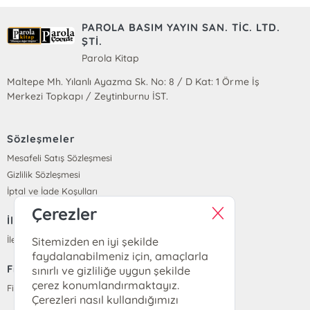
PAROLA BASIM YAYIN SAN. TİC. LTD.
ŞTİ.
Parola Kitap
Maltepe Mh. Yılanlı Ayazma Sk. No: 8 / D Kat: 1 Örme İş
Merkezi Topkapı / Zeytinburnu İST.
Sözleşmeler
Mesafeli Satış Sözleşmesi
Gizlilik Sözleşmesi
İptal ve İade Koşulları
Çerezler
İletişim
İletişim
Sitemizden en iyi şekilde
faydalanabilmeniz için, amaçlarla
Fiyat Listesi
sınırlı ve gizliliğe uygun şekilde
çerez konumlandırmaktayız.
Fiyat Listesi
Çerezleri nasıl kullandığımızı