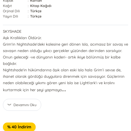
Kapak
:
Karton
Kağıt
:
Kitap Kağıdı
Orjinal Dili
:
Türkçe
Yayın Dili
:
Türkçe
SKYSHADE
Aşk Krallıkları Öldürür.
Grim'in Nightshade'deki kalesine geri dönen Isla, acımasız bir savaş ve
savaşın neden olduğu yıkıcı gerçekler yüzünden derinden sarsılıyor.
Onun geleceği -ve dünyanın kaderi- artık ikiye bölünmüş bir kalbe
bağlıdır.
Nightshade'in hükümdarına âşık olan eski Isla hala Grim’i sevse de,
ihanet olarak gördüğü duygulara direnmek için savaşıyor. Güçlerinin
neden olabileceği yıkımı gören yeni Isla ise Lightlark'ı ve kralını
...
kurtarmak için her şeyi yapmaya
Devamını Oku
% 40 İndirim