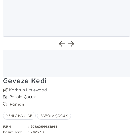
Geveze Kedi
Kathryn Littlewood
Parola Çocuk
Roman
YENİ ÇIKANLAR
PAROLA ÇOCUK
ISBN
:
9786259983844
Basım Tarihi
:
2023-10