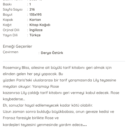
Baskı
:
1
Sayfa Sayısı
:
216
Boyut
:
135x195
Kapak
:
Karton
Kağıt
:
Kitap Kağıdı
Orjinal Dili
:
İngilizce
Yayın Dili
:
Türkçe
Emeği Geçenler
Çevirmen
:
Derya Öztürk
Rosemary Bliss, ailesine ait büyülü tarif kitabını geri almak için
elinden gelen her şeyi yapacak. Bu
yüzden Paris’teki uluslararası bir tarif yarışmasında Lily teyzesine
meydan okuyor: Yarışmayı Rose
kazanırsa Lily çaldığı tarif kitabını geri vermeyi kabul edecek. Rose
kaybederse…
Eh, sonuçlar hayal edilemeyecek kadar kötü olabilir.
Uzun zaman sonra bulduğu büyükbabası, onun geveze kedisi ve
Fransız faresiyle birlikte Rose ve
...
kardeşleri teyzesini yenmesinde yardım edece