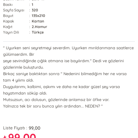
Baskı
:
1
Sayfa Sayısı
:
320
Boyut
:
135x210
Kapak
:
Karton
Kağıt
:
2.Hamur
Yayın Dili
:
Türkçe
" Uyurken seni seyretmeyi severdim. Uyurken mırıldanmana saatlerce
gülümserdim. Bir
şeye sevindiğinde çığlık atmana ise bayılırdım." Dedi ve gözlerini
gözlerimle buluşturdu.
Birkaç saniye baktıktan sonra " Nedenini bilmediğim her ne varsa
tam 4 yılımı aldı.
Duygularımı, kalbimi, aşkımı ve daha ne kadar güzel şey varsa
hayatımdan söküp aldı.
Mutsuzsun, acı dolusun, gözlerinde anlamsız bir öfke var.
Yalnızca tek bir soru bunca yılın ardından... NEDEN? ''
99,00
Liste Fiyatı :
99,00