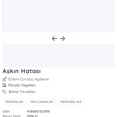
Aşkın Hatası
Özlem Çorapçı Aydemir
Parola Yayınları
Bahar Fırsatları
ROMANLAR
YENİ ÇIKANLAR
MERHABA YAZ
ISBN
:
9786057522931
Basım Tarihi
:
2019-11