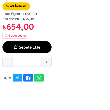
% 40 İndirim
1.090,00
Liste Fiyatı :
436,00
Kazancınız :
654,00
₺
1
adet satıldı
Sepete Ekle
Paylaş