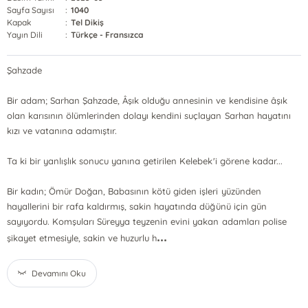
Sayfa Sayısı
:
1040
Kapak
:
Tel Dikiş
Yayın Dili
:
Türkçe - Fransızca
Şahzade
Bir adam; Sarhan Şahzade, Âşık olduğu annesinin ve kendisine âşık
olan karısının ölümlerinden dolayı kendini suçlayan Sarhan hayatını
kızı ve vatanına adamıştır.
Ta ki bir yanlışlık sonucu yanına getirilen Kelebek'i görene kadar...
Bir kadın; Ömür Doğan, Babasının kötü giden işleri yüzünden
hayallerini bir rafa kaldırmış, sakin hayatında düğünü için gün
sayıyordu. Komşuları Süreyya teyzenin evini yakan adamları polise
...
şikayet etmesiyle, sakin ve huzurlu h
Devamını Oku